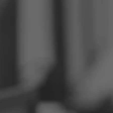
Филиппины
Сербия
Украина