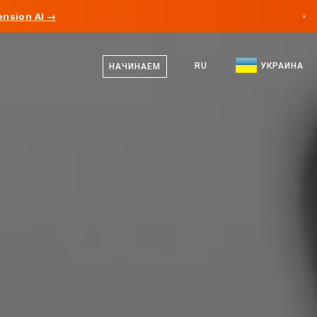
nsion AI →
×
украинский
Канада
русский
RU
УКРАИНА
НАЧИНАЕМ
Германия
английский
Лихтенштейн
Норвегия
Япония
Болгария
Хорватия
Литва
Черногория