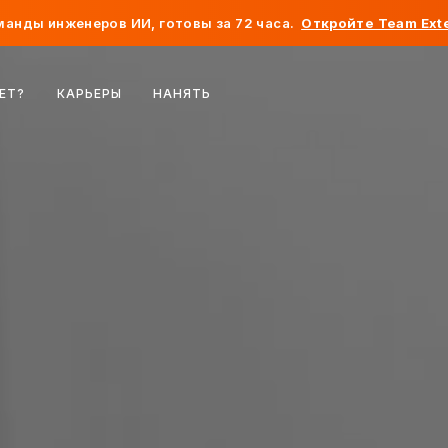
анды инженеров ИИ, готовы за 72 часа.
Откройте Team Exte
Бельгия
ЕТ?
КАРЬЕРЫ
НАНЯТЬ
Франция
Ирландия
Нидерланды
Швейцария
Соединенные Штаты
Босния и Герцеговина
Эстония
Латвия
Молдова