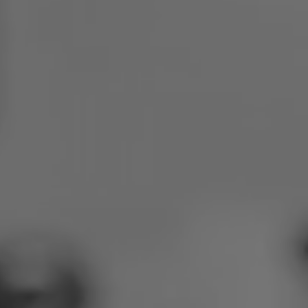
Польша
Словения
Вьетнам