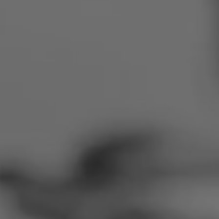
Румыния
Словакия