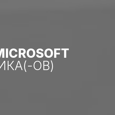
MICROSOFT
КА(-ОВ)