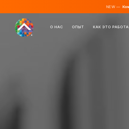
NEW —
Ком
Австрия
О НАС
ОПЫТ
КАК ЭТО РАБОТА
Финляндия
Исландия
Люксембург
Швеция
Великобритания
Албания
Чехия
Венгрия
Северная Македония