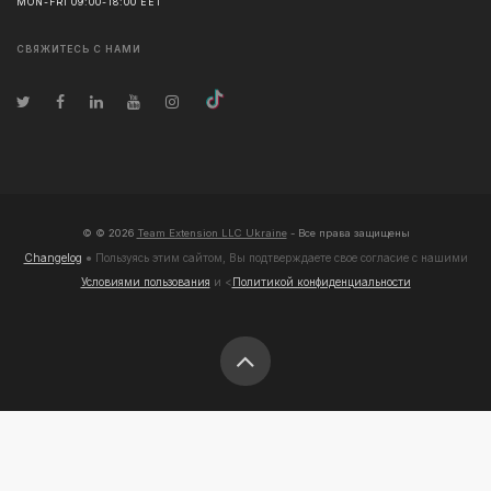
MON-FRI 09:00-18:00 EET
СВЯЖИТЕСЬ С НАМИ
© ©
2026
Team Extension LLC Ukraine
- Все права защищены
Changelog
● Пользуясь этим сайтом, Вы подтверждаете свое согласие с нашими
Условиями пользования
и <
Политикой конфиденциальности