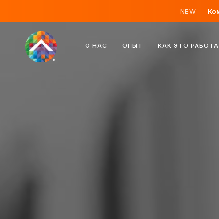
NEW —
Ком
Австрия
О НАС
ОПЫТ
КАК ЭТО РАБОТА
Финляндия
Исландия
Люксембург
Швеция
Великобритания
Албания
Чехия
Венгрия
Северная Македония