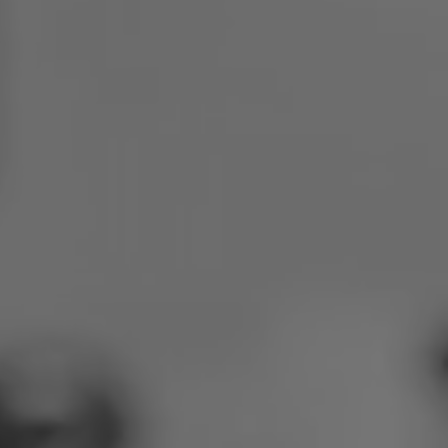
Польша
Словения
Вьетнам