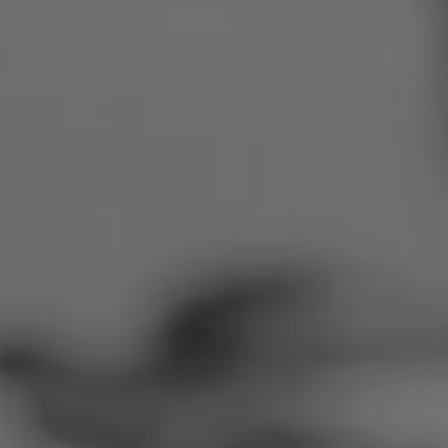
Румыния
Словакия