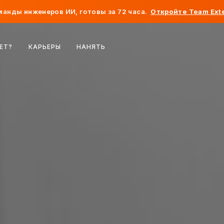
анды инженеров ИИ, готовы за 72 часа.
Откройте Team Exte
Бельгия
ЕТ?
КАРЬЕРЫ
НАНЯТЬ
Франция
Ирландия
Нидерланды
Швейцария
Соединенные Штаты
Босния и Герцеговина
Эстония
Латвия
Молдова