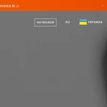
nsion AI →
×
украинский
Канада
русский
RU
УКРАИНА
НАЧИНАЕМ
Германия
английский
Лихтенштейн
Норвегия
Япония
Болгария
Хорватия
Литва
Черногория