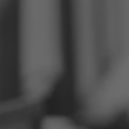
Филиппины
Сербия
Украина