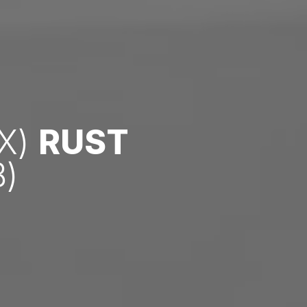
Х)
RUST
)