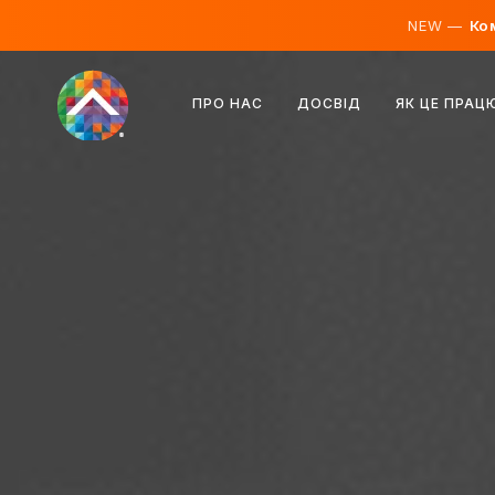
NEW —
Ком
Австрія
ПРО НАС
ДОСВІД
ЯК ЦЕ ПРАЦ
Фінляндія
Ісландія
Люксембург
Швеція
Велика Британія
Албанія
Чехія
Угорщина
Північна Македонія