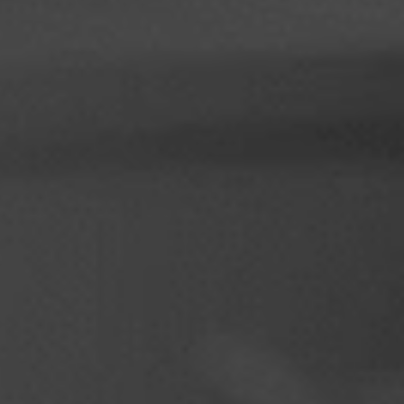
Філіппіни
Сербія
Україна