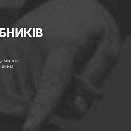
БНИКІВ
дами для
а яким