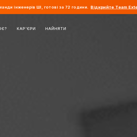
анди інженерів ШІ, готові за 72 години.
Відкрийте Team Exte
Бельгія
ЮЄ?
КАР'ЄРИ
НАЙНЯТИ
Франція
Ірландія
Нідерланди
Швейцарія
Сполучені Штати
Боснія і Герцеговина
Естонія
Латвія
Молдова