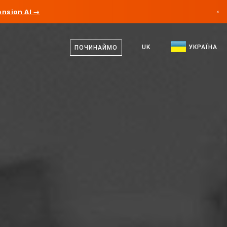
nsion AI →
×
українська
Канада
російська
UK
УКРАЇНА
ПОЧИНАЙМО
Німеччина
англійська
Ліхтенштейн
Норвегія
Японія
Болгарія
Хорватія
Литва
Чорногорія