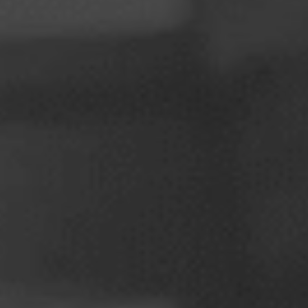
Польща
Словенія
Вʼєтнам