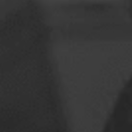
Румунія
Словаччина