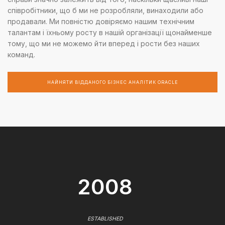
співробітники, що б ми не розробляли, винаходили або
продавали. Ми повністю довіряємо нашим технічним
талантам і їхньому росту в нашій організації щонайменше
тому, що ми не можемо йти вперед і рости без наших
команд.
НАЙНЯТИ ВІДДАНОГО БІЗНЕС АНАЛІТИК ORACLE
2008
ESTABLISHED