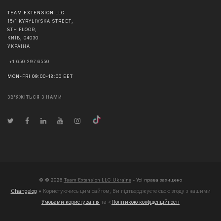
TEAM EXTENSION LLC
15/1 KYRYLIVSKA STREET,
8TH FLOOR,
КИЇВ
,
04030
УКРАЇНА
+1 650 297 6550
MON-FRI 09:00-18:00 EET
ЗВ'ЯЖІТЬСЯ З НАМИ
© ©
2026
Team Extension LLC Ukraine
- Усі права захищено
Changelog
● Користуючись цим сайтом, Ви підтверджуєте свою згоду з нашими
Умовами користування
та <
Політикою конфіденційності