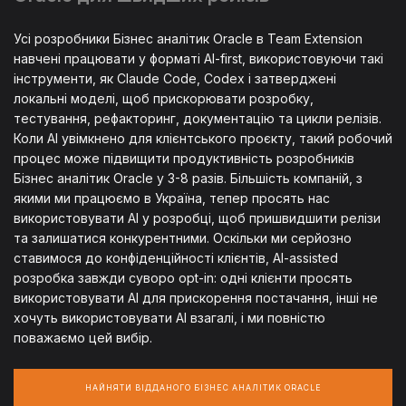
Усі розробники Бізнес аналітик Oracle в Team Extension
навчені працювати у форматі AI-first, використовуючи такі
інструменти, як Claude Code, Codex і затверджені
локальні моделі, щоб прискорювати розробку,
тестування, рефакторинг, документацію та цикли релізів.
Коли AI увімкнено для клієнтського проєкту, такий робочий
процес може підвищити продуктивність розробників
Бізнес аналітик Oracle у 3-8 разів. Більшість компаній, з
якими ми працюємо в Україна, тепер просять нас
використовувати AI у розробці, щоб пришвидшити релізи
та залишатися конкурентними. Оскільки ми серйозно
ставимося до конфіденційності клієнтів, AI-assisted
розробка завжди суворо opt-in: одні клієнти просять
використовувати AI для прискорення постачання, інші не
хочуть використовувати AI взагалі, і ми повністю
поважаємо цей вибір.
НАЙНЯТИ ВІДДАНОГО БІЗНЕС АНАЛІТИК ORACLE