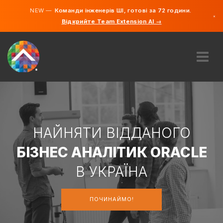
NEW —
Команди інженерів ШІ, готові за 72 години.
×
Відкрийте Team Extension AI →
українськ
російська
англійськ
ПРО НАС
ДОСВІД
ЯК ЦЕ ПРАЦЮЄ?
КАР'ЄРИ
НАЙНЯТИ ВІДДАНОГО
НАЙНЯТИ
БІЗНЕС АНАЛІТИК ORACLE
УКРАЇНА
В УКРАЇНА
UK
ПОЧИНАЙМО!
ПОЧИНАЙМО