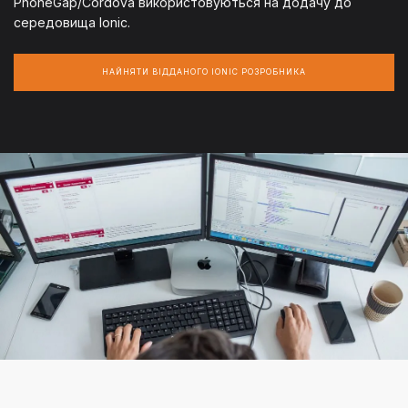
PhoneGap/Cordova використовуються на додачу до
середовища Ionic.
НАЙНЯТИ ВІДДАНОГО IONIC РОЗРОБНИКА