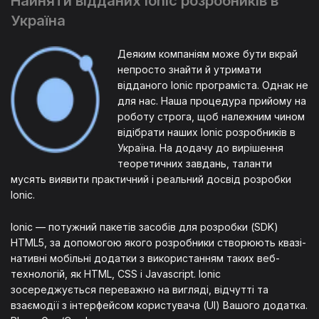
Найняти відданих Ionic розробників в
Україна
Деяким компаніям може бути вкрай
непросто знайти й утримати
відданого Ionic програміста. Однак не
для нас. Наша процедура прийому на
роботу строга, щоб належним чином
відібрати наших Ionic розробників в
Україна. На додачу до вирішення
теоретичних завдань, таланти
мусять виявити практичний і реальний досвід розробки
Ionic.
Ionic — потужний пакетів засобів для розробки (SDK)
HTML5, за допомогою якого розробники створюють квазі-
нативні мобільні додатки з використанням таких веб-
технологій, як HTML, CSS і Javascript. Ionic
зосереджується переважно на вигляді, відчутті та
взаємодії з інтерфейсом користувача (UI) Вашого додатка.