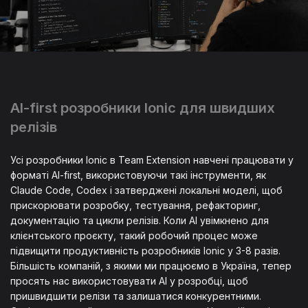
AI-first розробники Ionic для швидших
релізів
Усі розробники Ionic в Team Extension навчені працювати у
форматі AI-first, використовуючи такі інструменти, як
Claude Code, Codex і затверджені локальні моделі, щоб
прискорювати розробку, тестування, рефакторинг,
документацію та цикли релізів. Коли AI увімкнено для
клієнтського проєкту, такий робочий процес може
підвищити продуктивність розробників Ionic у 3-8 разів.
Більшість компаній, з якими ми працюємо в Україна, тепер
просять нас використовувати AI у розробці, щоб
пришвидшити релізи та залишатися конкурентними.