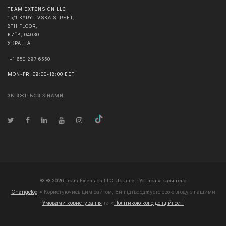
TEAM EXTENSION LLC
15/1 KYRYLIVSKA STREET,
8TH FLOOR,
КИЇВ
,
04030
УКРАЇНА
+1 650 297 6550
MON-FRI 09:00-18:00 EET
ЗВ'ЯЖІТЬСЯ З НАМИ
© ©
2026
Team Extension LLC Ukraine
- Усі права захищено
Changelog
● Користуючись цим сайтом, Ви підтверджуєте свою згоду з нашими
Умовами користування
та <
Політикою конфіденційності