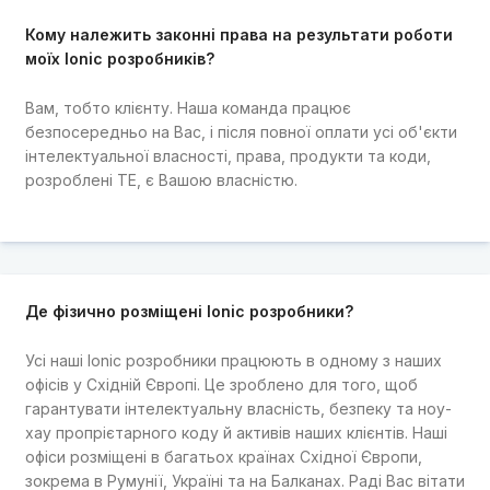
Кому належить законні права на результати роботи
моїх Ionic розробників?
Вам, тобто клієнту. Наша команда працює
безпосередньо на Вас, і після повної оплати усі об'єкти
інтелектуальної власності, права, продукти та коди,
розроблені TE, є Вашою власністю.
Де фізично розміщені Ionic розробники?
Усі наші Ionic розробники працюють в одному з наших
офісів у Східній Європі. Це зроблено для того, щоб
гарантувати інтелектуальну власність, безпеку та ноу-
хау пропрієтарного коду й активів наших клієнтів. Наші
офіси розміщені в багатьох країнах Східної Європи,
зокрема в Румунії, Україні та на Балканах. Раді Вас вітати