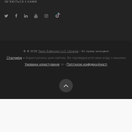
ЗВ'ЯЖІТЬСЯ З НАМИ
© ©
2026
Team Extension LLC Ukraine
- Усі права захищено
Changelog
● Користуючись цим сайтом, Ви підтверджуєте свою згоду з нашими
Умовами користування
та <
Політикою конфіденційності