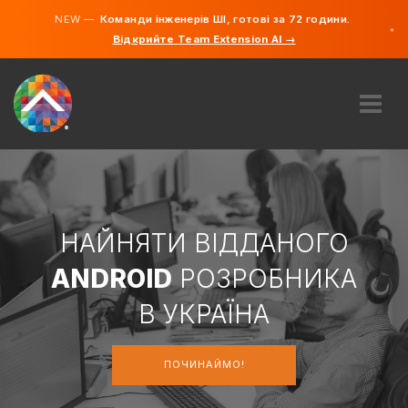
NEW —
Команди інженерів ШІ, готові за 72 години.
×
Відкрийте Team Extension AI →
українсь
російсь
англійсь
ПРО НАС
ДОСВІД
ЯК ЦЕ ПРАЦЮЄ?
КАР'ЄРИ
НАЙНЯТИ ВІДДАНОГО
НАЙНЯТИ
ANDROID
РОЗРОБНИКА
УКРАЇНА
В УКРАЇНА
UK
ПОЧИНАЙМО!
ПОЧИНАЙМО