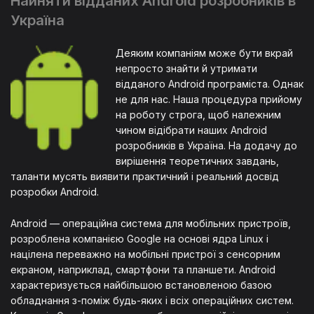
Найняти відданих Android розробників в
Україна
Деяким компаніям може бути вкрай
непросто знайти й утримати
відданого Android програміста. Однак
не для нас. Наша процедура прийому
на роботу строга, щоб належним
чином відібрати наших Android
розробників в Україна. На додачу до
вирішення теоретичних завдань,
таланти мусять виявити практичний і реальний досвід
розробки Android.
Android — операційна система для мобільних пристроїв,
розроблена компанією Google на основі ядра Linux і
націлена переважно на мобільні пристрої з сенсорним
екраном, наприклад, смартфони та планшети. Android
характеризується найбільшою встановленою базою
обладнання з-поміж будь-яких і всіх операційних систем.