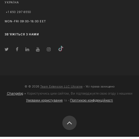
УКРАЇНА
+1 650 297 6550
MON-FRI 09:00-18:00 EET
ЗВ'ЯЖІТЬСЯ З НАМИ
© ©
2026
Team Extension LLC Ukraine
- Усі права захищено
Changelog
● Користуючись цим сайтом, Ви підтверджуєте свою згоду з нашими
Умовами користування
та <
Політикою конфіденційності