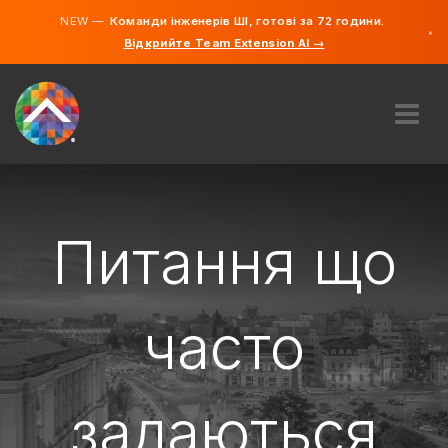
NEW —
Команди інженерів ШІ, готові за 72 години.
×
Відкрийте Team Extension AI →
українсь
російсь
англійсь
ПРО НАС
ДОСВІД
ЯК ЦЕ ПРАЦЮЄ?
Питання що
КАР'ЄРИ
НАЙНЯТИ
часто
УКРАЇНА
UK
задаються
ПОЧИНАЙМО